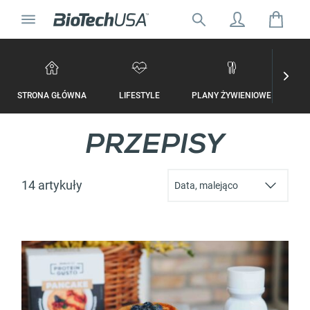
Przejdź do treści
Nawigacja Toggle
Szukaj:
Wyskakujące okienko autouzupełniania wyszukiwania
STRONA GŁÓWNA
LIFESTYLE
PLANY ŻYWIENIOWE
PLAN
PRZEPISY
14 artykuły