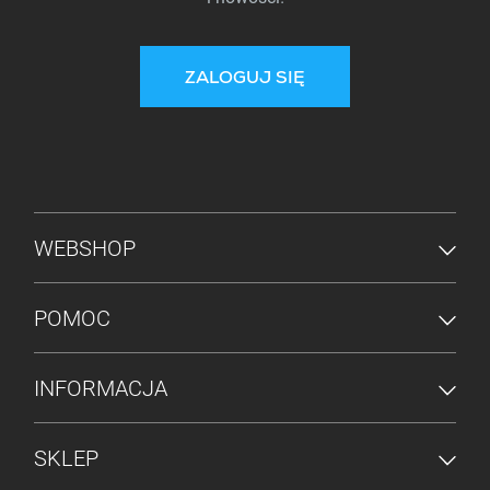
ZALOGUJ SIĘ
MENU STOPKI
WEBSHOP
POMOC
INFORMACJA
SKLEP