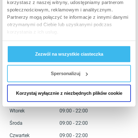
korzystasz z naszej witryny, udostępniamy partnerom
społecznościowym, reklamowym i analitycznym.
Partnerzy mogą połączyć te informacje z innymi danymi
otrzymanymi od Ciebie lub uzyskanymi podczas
korzystania z ich usług.
WIĘCEJ INFORMACJI
Nasi doradcy w sklepach są codziennie do
Zezwól na wszystkie ciasteczka
Twojej dyspozycji.
Spersonalizuj
GODZINY OTWARCIA
Korzystaj wyłącznie z niezbędnych plików cookie
Poniedziałek
09:00 - 22:00
Wtorek
09:00 - 22:00
Środa
09:00 - 22:00
Czwartek
09:00 - 22:00