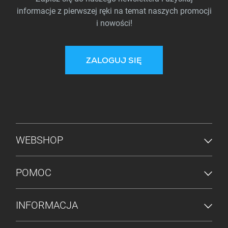
informacje z pierwszej ręki na temat naszych promocji
i nowości!
ZALOGUJ SIĘ
MENU STOPKI
WEBSHOP
POMOC
INFORMACJA