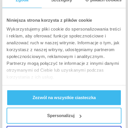
PLANY ŻYWIENIOWE
Pełne białko 12 źródeł najwyższej zawartości
Niniejsza strona korzysta z plików cookie
białka
Wykorzystujemy pliki cookie do spersonalizowania treści
i reklam, aby oferować funkcje społecznościowe i
analizować ruch w naszej witrynie. Informacje o tym, jak
korzystasz z naszej witryny, udostępniamy partnerom
społecznościowym, reklamowym i analitycznym.
Partnerzy mogą połączyć te informacje z innymi danymi
otrzymanymi od Ciebie lub uzyskanymi podczas
korzystania z ich usług.
Zezwól na wszystkie ciasteczka
PLANY ŻYWIENIOWE
Spersonalizuj
Herbata – właściwości, wpływ na zdrowie i formę