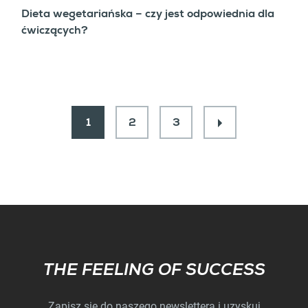
Dieta wegetariańska – czy jest odpowiednia dla
ćwiczących?
1
2
3
Subscribe
THE FEELING OF SUCCESS
Zapisz się do naszego newslettera i uzyskuj