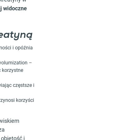
ej widoczne
reatyną
ości i opóźnia
 volumization –
 korzystne
iając częstsze i
zynosi korzyści
awiskiem
za
objętość i