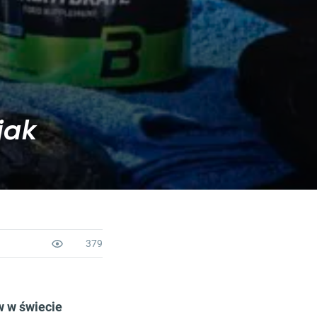
jak
379
w w świecie