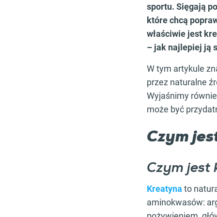
sportu. Sięgają p
które chcą popraw
właściwie jest kre
– jak najlepiej j
W tym artykule zna
przez naturalne ź
Wyjaśnimy również
może być przydatn
Czym jest
Czym jest
Kreatyna
to natur
aminokwasów: argin
pożywieniem, głów