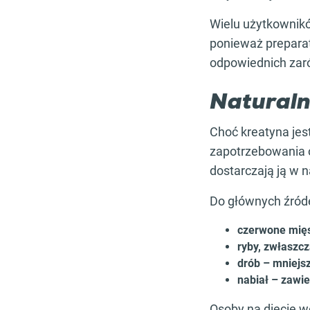
Wielu użytkownik
ponieważ preparat
odpowiednich zaró
Naturaln
Choć kreatyna jes
zapotrzebowania o
dostarczają ją w n
Do głównych źróde
czerwone mięs
ryby, zwłaszcz
drób – mniejsz
nabiał – zawie
Osoby na diecie w