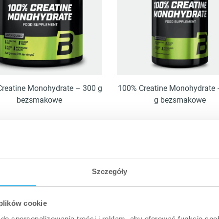
reatine Monohydrate – 300 g
100% Creatine Monohydrate 
bezsmakowe
g bezsmakowe
ZAKUPY ONLINE
ZAKUPY ONLINE
Szczegóły
anizmowi opóźnia się moment wystąpienia zmęczenia, a
biega sprawniej. Najpopularniejsza forma tego supleme
 plików cookie
kreatyny
, wykazuje właściwości wspierające syntezę bi
do spersonalizowania treści i reklam, aby oferować funkcje sp