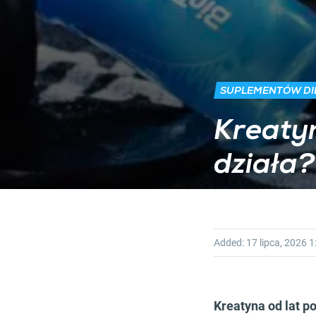
SUPLEMENTÓW DI
Kreatyna
działa?
Added:
17 lipca, 2026
1
Kreatyna od lat p