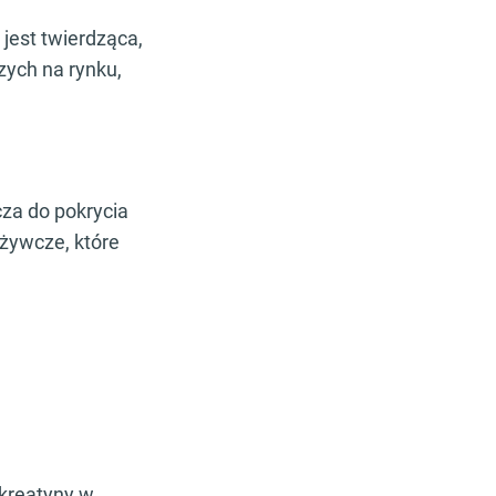
jest twierdząca,
zych na rynku,
cza do pokrycia
żywcze, które
 kreatyny w