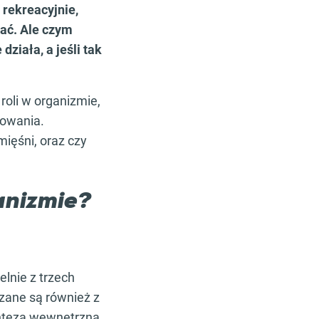
 rekreacyjnie,
wać. Ale czym
działa, a jeśli tak
roli w organizmie,
kowania.
mięśni, oraz czy
anizmie?
lnie z trzech
czane są również z
ynteza wewnętrzna