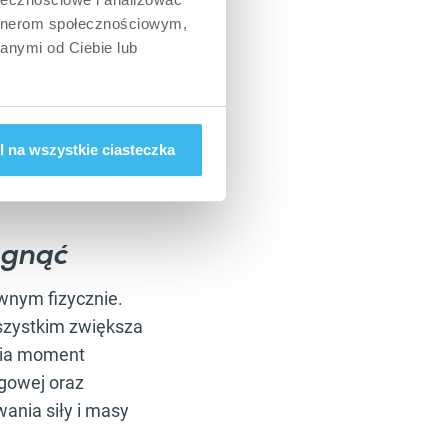
artnerom społecznościowym,
anymi od Ciebie lub
owe ilości pochodzą z
taci fosfokreatyny.
iłku, opóźniając
 na wszystkie ciasteczka
zę białek i
ągnąć
wnym fizycznie.
szystkim zwiększa
nia moment
ngowej oraz
ania siły i masy