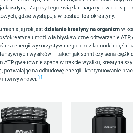
ja kreatyną
. Zapasy tego związku magazynowane są pr
towych, gdzie występuje w postaci fosfokreatyny.
mienia jej roli jest
działanie kreatyny na organizm
w ko
sfokreatyna umożliwia błyskawiczne odtwarzanie ATP, c
nika energii wykorzystywanego przez komórki mięśni
ntensywnych wysiłków – takich jak sprint czy seria ciężk
m ATP gwałtownie spada w trakcie wysiłku, kreatyna sz
, pozwalając na odbudowę energii i kontynuowanie prac
[1]
 intensywności.