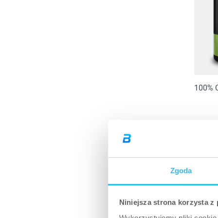
100% C
Zgoda
Dzięki temu mech
potreningowa prze
Niniejsza strona korzysta z
czyli
monohydrat 
Wykorzystujemy pliki cookie 