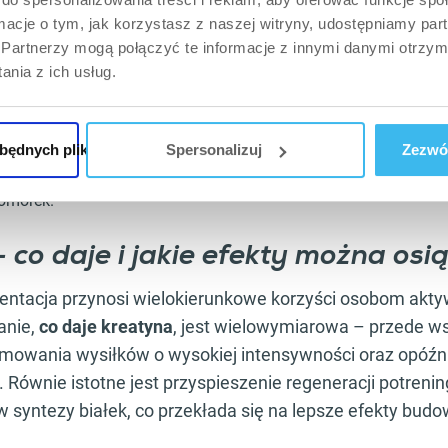
ymać prawidłowe nawodnienie komórek.
ormacje o tym, jak korzystasz z naszej witryny, udostępniamy p
Partnerzy mogą połączyć te informacje z innymi danymi otrzym
m syntetyzuje kreatynę z argininy, glicyny i metioniny; dodatk
nia z ich usług.
zynowania:
Mięśnie szkieletowe, gdzie kreatyna występuje w pos
ałania:
Fosfokreatyna odtwarza ATP podczas intensywnego wys
zbędnych plików cookie
Spersonalizuj
Zezwól
śni.
eatyny:
Najpopularniejsza forma suplementu, wspierająca synte
omórek.
 co daje i jakie efekty można osi
ntacja przynosi wielokierunkowe korzyści osobom akty
anie,
co daje kreatyna
, jest wielowymiarowa – przede w
jmowania wysiłków o wysokiej intensywności oraz opóź
 Równie istotne jest przyspieszenie regeneracji potreni
 syntezy białek, co przekłada się na lepsze efekty budow