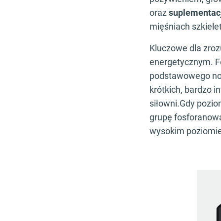
oraz
suplementac
mięśniach szkiele
Kluczowe dla zrozu
energetycznym. Fo
podstawowego noś
krótkich, bardzo i
siłowni.Gdy pozio
grupę fosforanową
wysokim poziomie