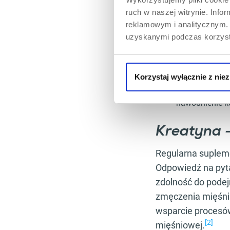
oraz pomaga utrz
ruch w naszej witrynie. Inf
reklamowym i analitycznym. 
Źródło:
Organiz
uzyskanymi podczas korzysta
mięsa i ryb.
Miejsce maga
Mechanizm dzi
Korzystaj wyłącznie z nie
zmęczenie mię
Monohydrat kr
nawodnienie k
Kreatyna –
Regularna supleme
Odpowiedź na pyt
zdolność do pode
zmęczenia mięśni.
wsparcie procesów
[2]
mięśniowej.