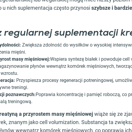
o u nich suplementacja często przynosi
szybsze i bardzi
z regularnej suplementacji k
wydolności:
Zwiększa zdolność do wysiłków o wysokiej intensywn
enia mięśni.
zyrost masy mięśniowej:
Wspiera syntezę białek i powoduje cell
gazynowanie płynów wewnątrz komórek mięśniowych, tworząc
 wzrostu.
eracja:
Przyspiesza procesy regeneracji potreningowej, umożliw
ywne treningi.
cji poznawczych:
Poprawia koncentrację i pamięć roboczą, co pr
alą treningową.
reatyną a przyrostem masy mięśniowej
wiąże się ze zj
k, znanym jako cell volumization. Substancja ta zwięks
ynów wewnątrz komórek mięśniowych, co poprawia ich 