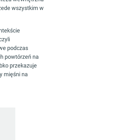
zede wszystkim w
ntekście
zyli
owe podczas
ich powtórzeń na
ybko przekazuje
y mięśni na