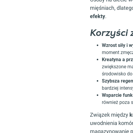
mięśniach, dlateg
efekty
.
Korzyści 
Wzrost siły i 
moment zmęcz
Kreatyna a pr
zwiększone ma
środowisko do
Szybsza regen
bardziej intens
Wsparcie funk
również poza s
Związek między
k
uwodnienia komóre
magazynowanie pł