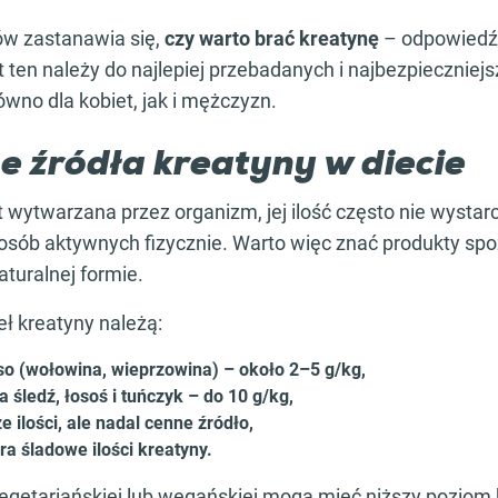
ów zastanawia się,
czy warto brać kreatynę
– odpowiedź 
 ten należy do najlepiej przebadanych i najbezpieczniejs
wno dla kobiet, jak i mężczyzn.
e źródła kreatyny w diecie
t wytwarzana przez organizm, jej ilość często nie wystar
sób aktywnych fizycznie. Warto więc znać produkty spo
aturalnej formie.
ł kreatyny należą:
o (wołowina, wieprzowina) – około 2–5 g/kg,
a śledź, łosoś i tuńczyk – do 10 g/kg,
e ilości, ale nadal cenne źródło,
ra śladowe ilości kreatyny.
egetariańskiej lub wegańskiej mogą mieć niższy poziom