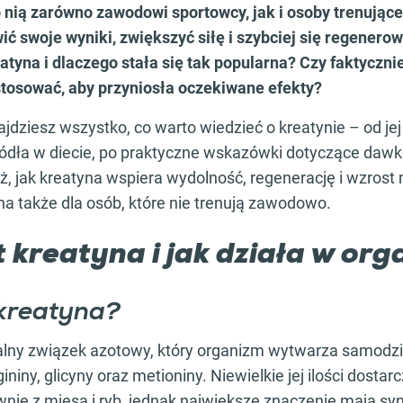
o nią zarówno zawodowi sportowcy, jak i osoby trenujące
ić swoje wyniki, zwiększyć siłę i szybciej się regenero
atyna i dlaczego stała się tak popularna? Czy faktycznie 
ą stosować, aby przyniosła oczekiwane efekty?
jdziesz wszystko, co warto wiedzieć o kreatynie – od jej 
ródła w diecie, po praktyczne wskazówki dotyczące daw
, jak kreatyna wspiera wydolność, regenerację i wzrost 
a także dla osób, które nie trenują zawodowo.
 kreatyna i jak działa w org
 kreatyna?
alny związek azotowy, który organizm wytwarza samodzie
iny, glicyny oraz metioniny. Niewielkie jej ilości dostar
nie z mięsa i ryb, jednak największe znaczenie mają s