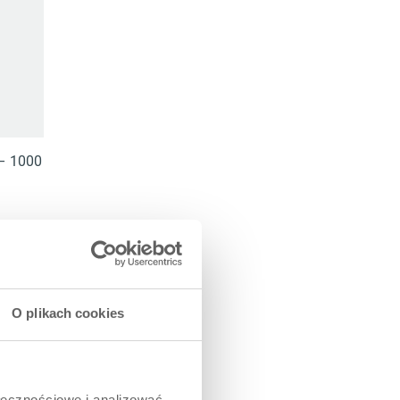
– 1000
O plikach cookies
 regeneracja
ntu,
ałek mięśniowych
ołecznościowe i analizować