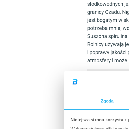
słodkowodnych jezi
granicy Czadu, Nig
jest bogatym w sk
potrzeba mniej wod
Suszona spirulina
Rolnicy używają j
i poprawy jakości
atmosfery i może 
Posiadają wysoką z
wykorzystywane s
Zgoda
Spirulina działan
stosują leki czy 
Niniejsza strona korzysta z
działają na niego 
Wykorzystujemy pliki cookie 