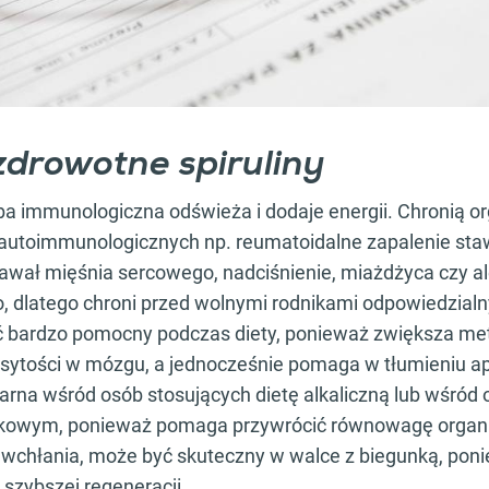
zdrowotne spiruliny
a immunologiczna odświeża i dodaje energii. Chronią o
autoimmunologicznych np. reumatoidalne zapalenie sta
zawał mięśnia sercowego, nadciśnienie, miażdżyca czy al
o, dlatego chroni przed wolnymi rodnikami odpowiedzial
ć bardzo pomocny podczas diety, ponieważ zwiększa me
sytości w mózgu, a jednocześnie pomaga w tłumieniu ap
larna wśród osób stosujących dietę alkaliczną lub wśród
ykowym, ponieważ pomaga przywrócić równowagę organ
ę wchłania, może być skuteczny w walce z biegunką, p
 szybszej regeneracji.