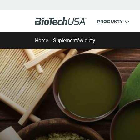
Przejdź do treści
PRODUKTY
Wyskakujące okienko autouzupełniania wyszuk
Home
>
Suplementów diety