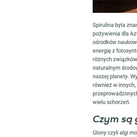
Spirulina była zn
pożywienia dla Az
ośrodków naukowyc
energię z fotosyn
różnych związków 
naturalnym środowi
naszej planety. W
również w innych
przeprowadzonych,
wielu schorzeń.
Czym są 
Glony czyli algi mo