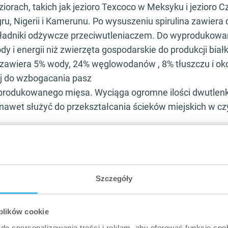
orach, takich jak jezioro Texcoco w Meksyku i jezioro Cz
ru, Nigerii i Kamerunu. Po wysuszeniu spirulina zawiera du
ładniki odżywcze przeciwutleniaczem. Do wyprodukowani
y i energii niż zwierzęta gospodarskie do produkcji białka
 zawiera 5% wody, 24% węglowodanów , 8% tłuszczu i oko
ej do wzbogacania pasz
 produkowanego mięsa. Wyciąga ogromne ilości dwutlen
nawet służyć do przekształcania ścieków miejskich w c
awartość białka, beta–karotenu, magnezu, a także witamin A, B, 
ą w suplementach żywieniowych, do produkcji kosmetyków ora
rybek w akwarium, które spożywają glony.
Szczegóły
ie detoksykacyjne i polecane są w szczególności osobom, 
palą papierosy. Mają też duży wpływ na układ immunologi
 plików cookie
stymulująco, a także przyczyniają się do wzrostu odporno
do spersonalizowania treści i reklam, aby oferować funkcje sp