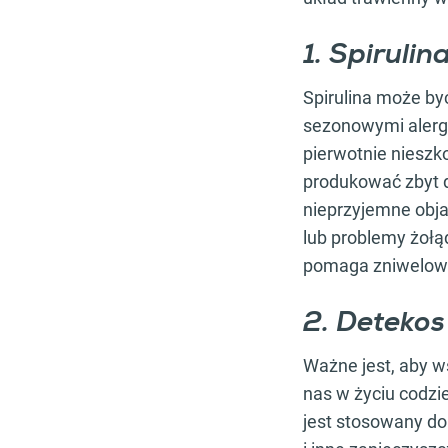
1. Spirulin
Spirulina może by
sezonowymi alergi
pierwotnie nieszko
produkować zbyt 
nieprzyjemne obja
lub problemy żołą
pomaga zniwelować
2. Detekos
Ważne jest, aby w
nas w życiu codzi
jest stosowany do