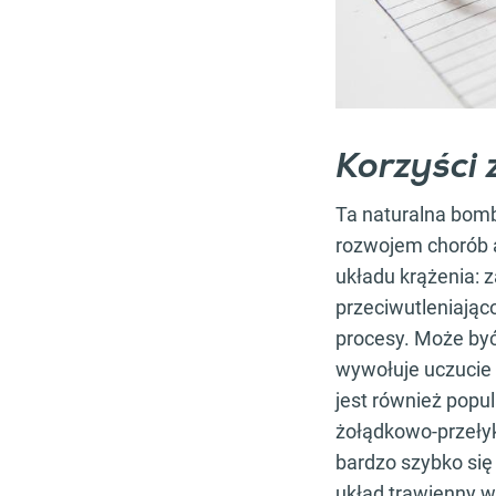
Korzyści 
Ta naturalna bomb
rozwojem chorób 
układu krążenia: 
przeciwutleniając
procesy. Może by
wywołuje uczucie 
jest również popu
żołądkowo-przeł
bardzo szybko si
układ trawienny w