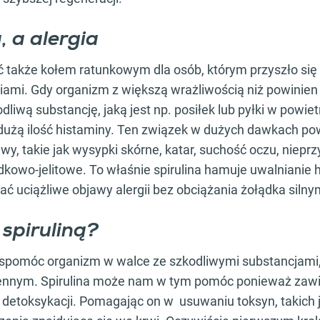
a, a alergia
ć także kołem ratunkowym dla osób, którym przyszło się
ami. Gdy organizm z większą wrażliwością niż powinien
dliwą substancję, jaką jest np. posiłek lub pyłki w powie
dużą ilość histaminy. Ten związek w dużych dawkach p
wy, takie jak wysypki skórne, katar, suchość oczu, niep
dkowo-jelitowe. To właśnie spirulina hamuje uwalnianie h
 uciążliwe objawy alergii bez obciążania żołądka silnym
 spiruliną?
spomóc organizm w walce ze szkodliwymi substancjami,
ennym. Spirulina może nam w tym pomóc ponieważ zawier
 detoksykacji. Pomagając on w usuwaniu toksyn, takich j