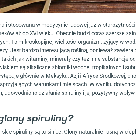
ana i stosowana w medycynie ludowej już w starożytności
teków aż do XVI wieku. Obecnie budzi coraz szersze zai
h. To mikroskopijnej wielkości organizm, żyjący w wodz
tezy. Jest bardzo interesującą rośliną, ponieważ zawiera
takich jak witaminy, minerały czy też inne substancje o
skiem są alkaliczne zbiorniki wodne, tropikalnych i subt
ystępuje głównie w Meksyku, Azji i Afryce Środkowej, ch
, sprzyjających warunkami miejscach. W wyniku dotych
 udowodniono działanie spiruliny i jej pozytywny wpły
glony spiruliny?
rskie spiruliny są to sinice. Glony naturalnie rosną w ciep