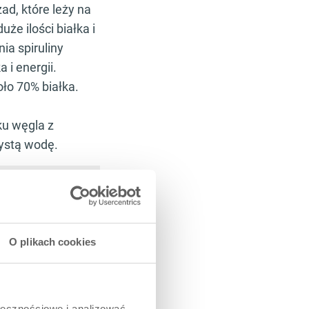
ad, które leży na
że ilości białka i
a spiruliny
 i energii.
ło 70% białka.
ku węgla z
zystą wodę.
K, D, C, E. Algi te
z jako pokarm dla
O plikach cookies
które długo
czny człowieka,
ści. Działają
ołecznościowe i analizować