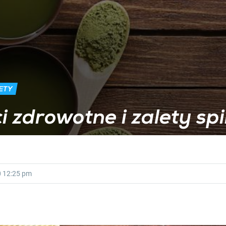
ETY
i zdrowotne i zalety spi
0
12:25 pm