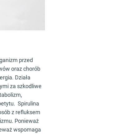
rganizm przed
wów oraz chorób
ergia. Działa
nymi za szkodliwe
tabolizm,
etytu. Spirulina
 osób z refluksem
izmu. Ponieważ
onieważ wspomaga