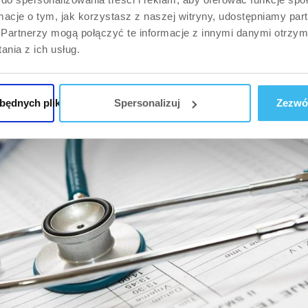
 na błonę śluzową żołądka.
ormacje o tym, jak korzystasz z naszej witryny, udostępniamy p
Partnerzy mogą połączyć te informacje z innymi danymi otrzym
nia z ich usług.
zbędnych plików cookie
Spersonalizuj
Zezwól