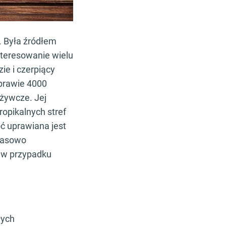
. Była źródłem
nteresowanie wielu
ie i czerpiący
 prawie 4000
dżywcze. Jej
ropikalnych stref
oć uprawiana jest
czasowo
w w przypadku
łych