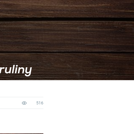
ruliny
516