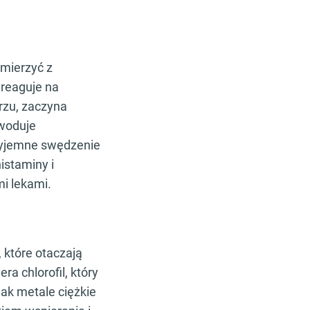
 mierzyć z
 reaguje na
trzu, zaczyna
owoduje
rzyjemne swędzenie
istaminy i
i lekami.
 które otaczają
a chlorofil, który
ak metale ciężkie