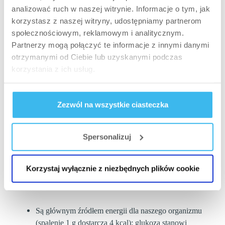
analizować ruch w naszej witrynie. Informacje o tym, jak
– zboża bezglutenowe
korzystasz z naszej witryny, udostępniamy partnerom
społecznościowym, reklamowym i analitycznym.
– komosa ryżowa
Partnerzy mogą połączyć te informacje z innymi danymi
– Kasze: jaglana, gryczana, amarantus
otrzymanymi od Ciebie lub uzyskanymi podczas
korzystania z ich usług.
– ryż
– owoce słodkie: banan, figi, daktyle
Zezwól na wszystkie ciasteczka
– melasa buraczana
Spersonalizuj
– po treningu: woda kokosowa
Rola węglowodanów w organizmie człowieka
Korzystaj wyłącznie z niezbędnych plików cookie
Są głównym źródłem energii dla naszego organizmu
(spalenie 1 g dostarcza 4 kcal); glukoza stanowi