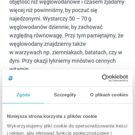
objętość niż węglowodanowe i czasem zjadamy
więcej niż powinniśmy, by poczuć się
najedzonymi. Wystarczy 50 – 70 g
węglowodanów dziennie, by zachować
względną równowagę. Przy tym pamiętajmy, że
węglowodany znajdziemy także
w warzywach np. ziemniakach, batatach, czy w
dyni. Przy okazji łykniemy mnóstwo cennych
witamin
i minerałów. Jeśli więc chcesz jeść mniej „węgli”,
to ogranicz je do 70 g, ale zadbaj o dobre białko
w diecie (mięso, ryby) i zdrowe tłuszcze.
Zgoda
Szczegóły
O plikach cookies
Dobre źródła węglowodanów:
Niniejsza strona korzysta z plików cookie
– warzywa bulwiaste: bataty, ziemniaki, maniok,
Wykorzystujemy pliki cookie do spersonalizowania treści
dynia, marchew, burak, pietruszka,
i reklam, aby oferować funkcje społecznościowe i