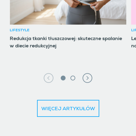
LIFESTYLE
LI
Redukcja tkanki tłuszczowej: skuteczne spalanie
Le
w diecie redukcyjnej
na
WIĘCEJ ARTYKUŁÓW