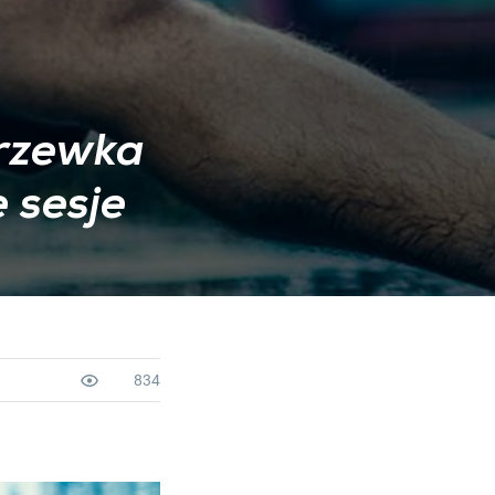
rzewka
 sesje
834