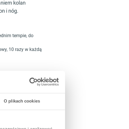
aniem kolan
n i nóg.
ednim tempie, do
owy, 10 razy w każdą
lędu na to, jaką
O plikach cookies
czone z twoim
onać 5-10 wspięć
ołecznościowe i analizować