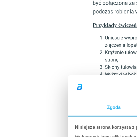
być połączone ze 
podczas robienia
Przykłady ćwiczeń
Unieście wypro
złączenia łopa
Krążenie tułow
stronę.
Skłony tułowia
Wykroki w bok,
Naprzemienne s
Ćwiczenia te są o
część ciała będzie
Zgoda
Na zakończenie gi
planem treningowy
Niniejsza strona korzysta z
na stopień, wykrok
Wykorzystujemy pliki cookie 