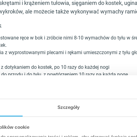
skrętami i krążeniem tułowia, sięganiem do kostek, ugin
 wykroków, ale możecie także wykonywać wymachy ramio
:
stowane ręce w bok i zróbcie nimi 8-10 wymachów do tyłu w śr
tek.
ia z wyprostowanymi plecami i rękami umieszczonymi z tyłu gł
 z dotykaniem do kostek, po 10 razy do każdej nogi
 do przodu i do tyłu, z powtórzeniem 10 razy na każdą nogę.
zerokie i wąskie przysiady, z powtórzeniem 10 razy każdy
bowiązkowe na początku każdej sesji treningowej bez wzg
cie trenować tego dnia!
Szczegóły
mnastyki wykonaj specjalne ruchy rozgrzewające, połą
m, np. przed treningiem dolnej partii ciała możesz wyk
 plików cookie
i w miejscu lub chodzone, ale bez obciążenia.
do spersonalizowania treści i reklam, aby oferować funkcje sp