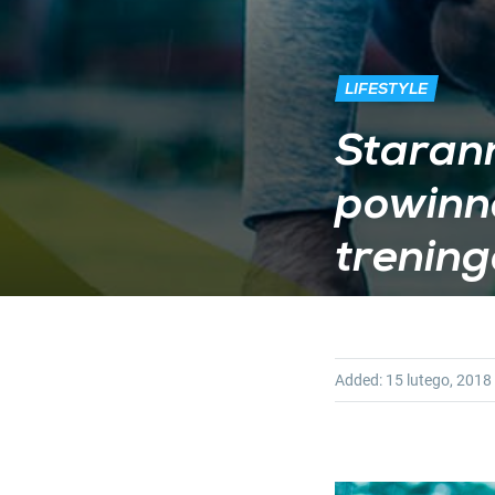
LIFESTYLE
Staran
powinn
trenin
Added:
15 lutego, 2018