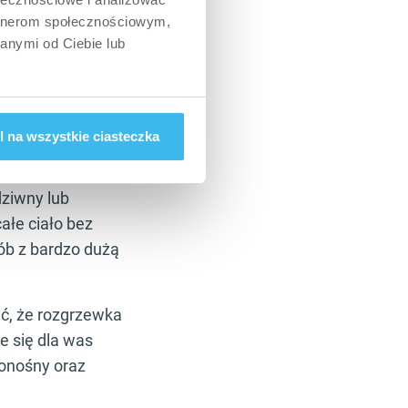
artnerom społecznościowym,
anymi od Ciebie lub
które ciężko
żnia oraz rower
amów treningowych,
arkowanej prędkości
 na wszystkie ciasteczka
ziwny lub
ałe ciało bez
ób z bardzo dużą
ać, że rozgrzewka
e się dla was
ionośny oraz