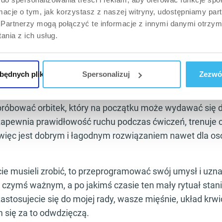
ormacje o tym, jak korzystasz z naszej witryny, udostępniamy p
o (10-15 minut)
Partnerzy mogą połączyć te informacje z innymi danymi otrzym
ni znajdziecie część cardio, pełną skomplikowanych maszyn, 
nia z ich usług.
tkujących najłatwiejszymi i najprostszymi w użyciu będą bie
ią intensywność można ustawić za pomocą specjalnych progr
 przed rozpoczęciem ćwiczeń lub poprzez dostosowanie umi
zbędnych plików cookie
Spersonalizuj
Zezwól
róbować orbitek, który na początku może wydawać się d
 zapewnia prawidłowość ruchu podczas ćwiczeń, trenuje c
 więc jest dobrym i łagodnym rozwiązaniem nawet dla os
ie musieli zrobić, to przeprogramować swój umysł i uzn
st czymś ważnym, a po jakimś czasie ten mały rytuał stani
zastosujecie się do mojej rady, wasze mięśnie, układ krw
 się za to odwdzięczą.