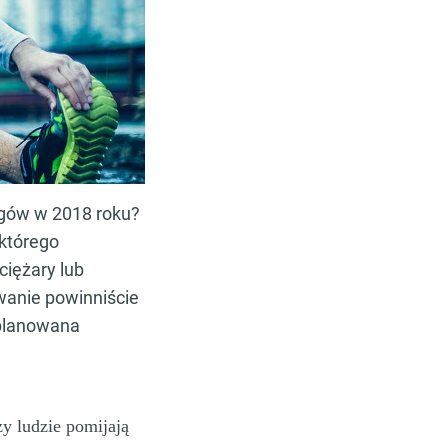
ngów w 2018 roku?
którego
ciężary lub
wanie powinniście
zplanowana
zy ludzie pomijają