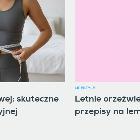
LIFESTYLE
wej: skuteczne
Letnie orzeźwie
yjnej
przepisy na lem