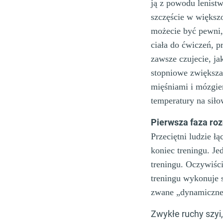
ją z powodu lenistw
szczęście w większo
możecie być pewni, 
ciała do ćwiczeń, p
zawsze czujecie, ja
stopniowe zwiększan
mięśniami i mózgiem
temperatury na siło
Pierwsza faza roz
Przeciętni ludzie 
koniec treningu. Je
treningu. Oczywiśc
treningu wykonuje s
zwane „dynamiczne”
Zwykłe ruchy szyi