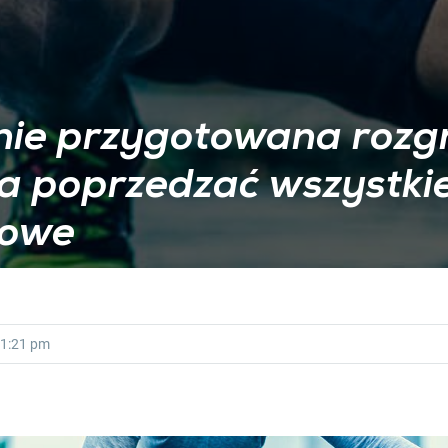
nie przygotowana rozg
a poprzedzać wszystkie
gowe
1:21 pm