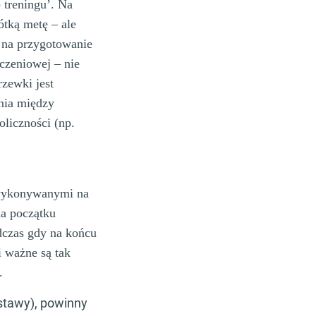
 treningu’. Na
ótką metę – ale
e na przygotowanie
eczeniowej – nie
rzewki jest
enia między
liczności (np.
i wykonywanymi na
na początku
dczas gdy na końcu
i ważne są tak
.
 stawy), powinny