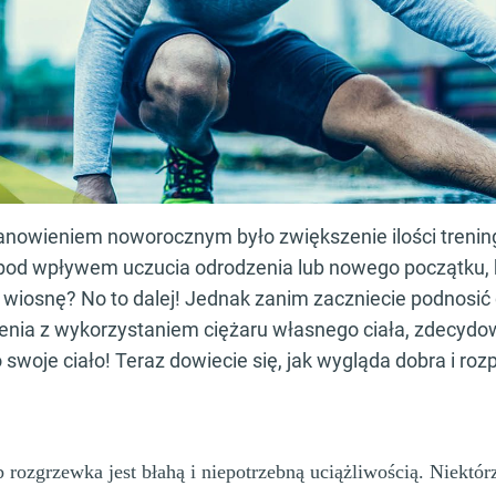
nowieniem noworocznym było zwiększenie ilości treni
 pod wpływem uczucia odrodzenia lub nowego początku, 
iosnę? No to dalej! Jednak zanim zaczniecie podnosić 
nia z wykorzystaniem ciężaru własnego ciała, zdecydo
 swoje ciało! Teraz dowiecie się, jak wygląda dobra i ro
 rozgrzewka jest błahą i niepotrzebną uciążliwością. Niektór