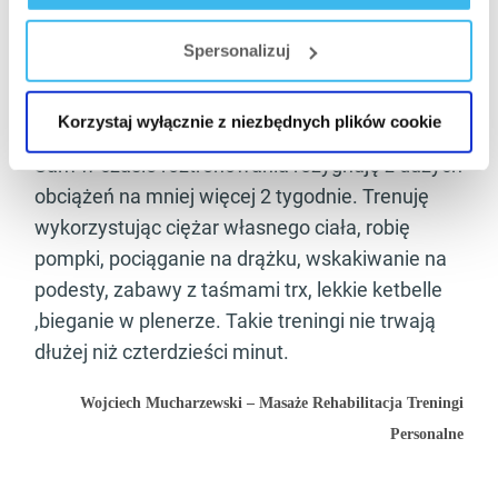
nieodłącznym elementem treningu siłowego.
Spersonalizuj
Oczywiście, należy stosować je wtedy gdy
czujecie wyraźne zmęczenie fizyczne, a postępy
w treningach są mało widoczne.
Korzystaj wyłącznie z niezbędnych plików cookie
Sam w czasie roztrenowania rezygnuję z dużych
obciążeń na mniej więcej 2 tygodnie. Trenuję
wykorzystując ciężar własnego ciała, robię
pompki, pociąganie na drążku, wskakiwanie na
podesty, zabawy z taśmami trx, lekkie ketbelle
,bieganie w plenerze. Takie treningi nie trwają
dłużej niż czterdzieści minut.
Wojciech Mucharzewski – Masaże Rehabilitacja Treningi
Personalne