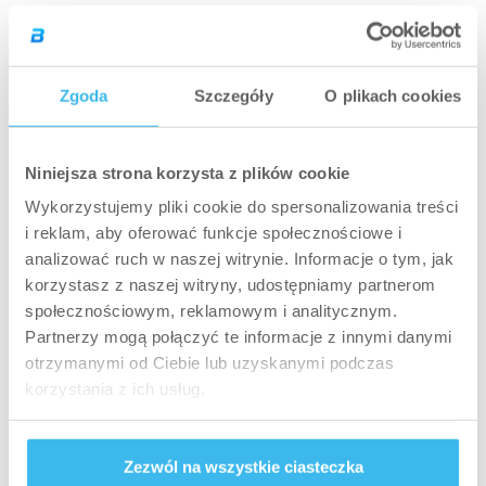
spożywanego alkoholu i jedzenia
„śmieciowego”. Alkohol skutecznie spowalnia
regenerację (organizm traktuje alkohol etylowy
Zgoda
Szczegóły
O plikach cookies
jako truciznę, którą należy zneutralizować –
więc zaczyna utylizować etanol w pierwszej
kolejności).
Niniejsza strona korzysta z plików cookie
Wykorzystujemy pliki cookie do spersonalizowania treści
W okresie roztrenowania dobrze jest także
i reklam, aby oferować funkcje społecznościowe i
zrobić sobie przerwę od kofeiny, geranaminy,
analizować ruch w naszej witrynie. Informacje o tym, jak
kreatyny, tyrozyny, beta alaniny, stacków
korzystasz z naszej witryny, udostępniamy partnerom
kreatynowych (mieszanek kreatyny i substancji
społecznościowym, reklamowym i analitycznym.
Partnerzy mogą połączyć te informacje z innymi danymi
pobudzających, mobilizujących,
otrzymanymi od Ciebie lub uzyskanymi podczas
węglowodanów). Dzięki przerwie w ich
korzystania z ich usług.
stosowaniu po powrocie do treningu na pewno
będą lepiej działać.
Zezwól na wszystkie ciasteczka
Podsumowując, roztrenowanie powinno być