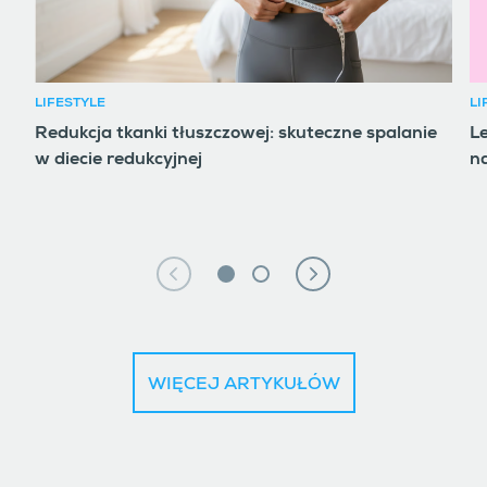
LIFESTYLE
LI
Redukcja tkanki tłuszczowej: skuteczne spalanie
Le
w diecie redukcyjnej
na
WIĘCEJ ARTYKUŁÓW