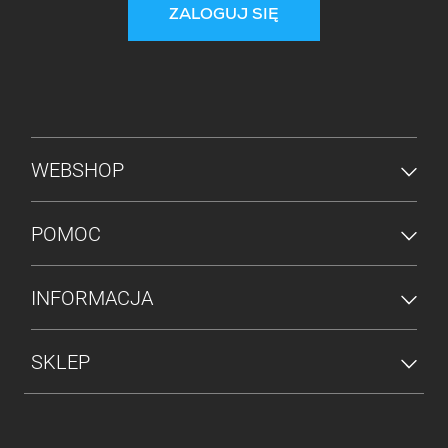
ZALOGUJ SIĘ
MENU STOPKI
WEBSHOP
POMOC
INFORMACJA
SKLEP