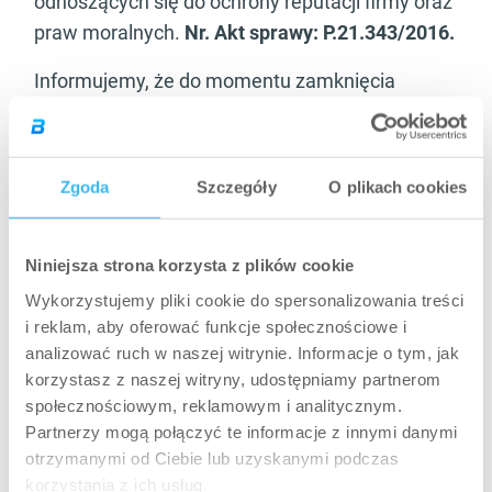
odnoszących się do ochrony reputacji firmy oraz
praw moralnych.
Nr. Akt sprawy:
P.21.343/2016.
Informujemy, że do momentu zamknięcia
sprawy nie zamierzamy publikować oświadczeń
ani w mediach społecznościowych, ani na
innych platformach typu online / offline.
Zgoda
Szczegóły
O plikach cookies
Rozpowszechnianie fałszywych informacji na
temat jakości i składu produktów BioTech USA
Niniejsza strona korzysta z plików cookie
Kft. bardzo poważnie narusza prawa związane z
Wykorzystujemy pliki cookie do spersonalizowania treści
utrzymaniem dobrego imienia Firmy na rynku.
i reklam, aby oferować funkcje społecznościowe i
Faktu tego nie pozostawimy bez konsekwencji
analizować ruch w naszej witrynie. Informacje o tym, jak
prawnych ze względu na trwające zaufanie
korzystasz z naszej witryny, udostępniamy partnerom
klientów oraz naruszanie naszych interesów
społecznościowym, reklamowym i analitycznym.
Partnerzy mogą połączyć te informacje z innymi danymi
ekonomicznych. W rozumieniu powyższej
otrzymanymi od Ciebie lub uzyskanymi podczas
zasady Firma
BioTech USA Kft.
w obliczu takich
korzystania z ich usług.