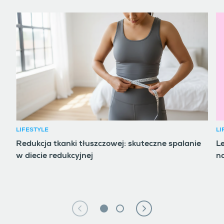
LIFESTYLE
LI
Redukcja tkanki tłuszczowej: skuteczne spalanie
Le
w diecie redukcyjnej
na