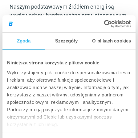
Naszym podstawowym źródłem energii są
węglowodany, bardzo ważne przy intensywnym
treningu – fundamentalnym warunku
budowania masy mięśniowej. Około 50-55%
naszego dziennego zapotrzebowania
Zgoda
Szczegóły
O plikach cookies
kalorycznego powinny stanowić węglowodany.
Zjadaj węglowodany proste – ziemniaki, ryż lub
Niniejsza strona korzysta z plików cookie
kanapki przygotowane na bazie białego chleba
Wykorzystujemy pliki cookie do spersonalizowania treści
– natychmiast po treningu, gdy ciało najbardziej
i reklam, aby oferować funkcje społecznościowe i
potrzebuje cukru. Doskonale uzupełnią one
analizować ruch w naszej witrynie. Informacje o tym, jak
zapasy glikogenu w mięśniach. Dodatkowo,
korzystasz z naszej witryny, udostępniamy partnerom
szybko wchłaniające się białko spożyte w formie
społecznościowym, reklamowym i analitycznym.
Partnerzy mogą połączyć te informacje z innymi danymi
szejka, wzmocni ten proces jeszcze bardziej. W
otrzymanymi od Ciebie lub uzyskanymi podczas
pozostałej części dnia spożywaj wolno- lub
korzystania z ich usług.
średnio wchłaniające się źródła węglowodanów,
takich jak płatki owsiane, quinoa, bulgur,