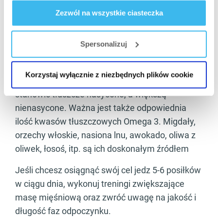
brązowy ryż, jęczmień, pieczywo pełnoziarniste,
Zezwól na wszystkie ciasteczka
makarony, itp.
Spersonalizuj
Tłuszcze
20–25% twojej dziennej porcji kalorii powinna
Korzystaj wyłącznie z niezbędnych plików cookie
pochodzić z tłuszczów. Mniejszą część powinny
stanowić tłuszcze nasycone, a większą
nienasycone. Ważna jest także odpowiednia
ilość kwasów tłuszczowych Omega 3. Migdały,
orzechy włoskie, nasiona lnu, awokado, oliwa z
oliwek, łosoś, itp. są ich doskonałym źródłem
Jeśli chcesz osiągnąć swój cel jedz 5-6 posiłków
w ciągu dnia, wykonuj treningi zwiększające
masę mięśniową oraz zwróć uwagę na jakość i
długość faz odpoczynku.