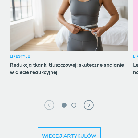
LIFESTYLE
LI
Redukcja tkanki tłuszczowej: skuteczne spalanie
Le
w diecie redukcyjnej
na
WIĘCEJ ARTYKUŁÓW