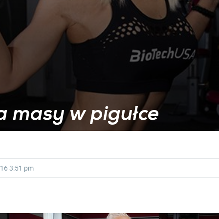
 masy w pigułce
016
3:51 pm