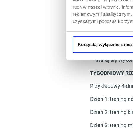
ruch w naszej witrynie. Inf
– nie zapominaj o
reklamowym i analitycznym. 
uzyskanymi podczas korzysta
– ilość powtórzeń
powtórzeń
Korzystaj wyłącznie z nie
– podczas każdeg
– staraj się wyko
TYGODNIOWY RO
Przykładowy 4-dni
Dzień 1: trening n
Dzień 2: trening k
Dzień 3: trening m