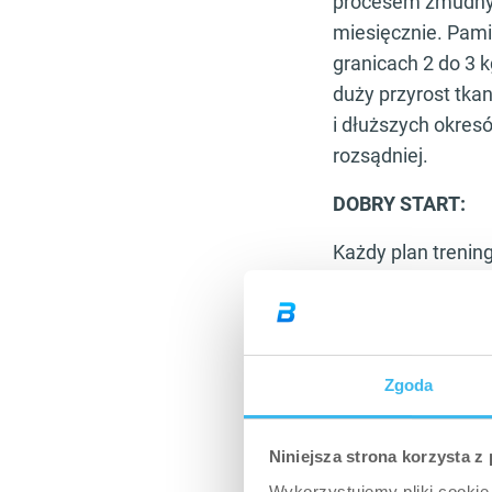
procesem żmudnym
miesięcznie. Pami
granicach 2 do 3
duży przyrost tka
i dłuższych okresó
rozsądniej.
DOBRY START:
Każdy plan trenin
bardzo indywidual
danej osoby. Prz
początkującym jest
Zgoda
ZASADY:
By przeprowadzać 
Niniejsza strona korzysta z
– po każdym dniu 
Wykorzystujemy pliki cookie 