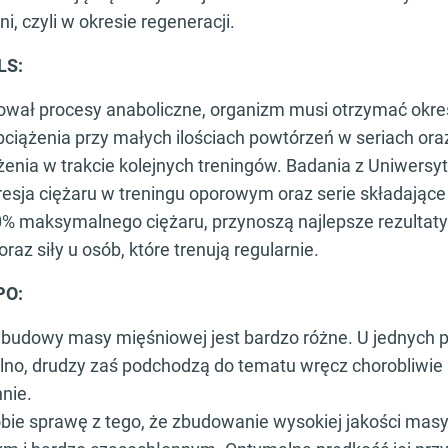
i, czyli w okresie regeneracji.
LS:
ował procesy anaboliczne, organizm musi otrzymać okre
bciążenia przy małych ilościach powtórzeń w seriach or
enia w trakcie kolejnych treningów. Badania z Uniwersyt
resja ciężaru w treningu oporowym oraz serie składające 
% maksymalnego ciężaru, przynoszą najlepsze rezultaty
az siły u osób, które trenują regularnie.
PO:
o budowy masy mięśniowej jest bardzo różne. U jednych 
lno, drudzy zaś podchodzą do tematu wręcz chorobliwie 
nnie.
ie sprawę z tego, że zbudowanie wysokiej jakości masy