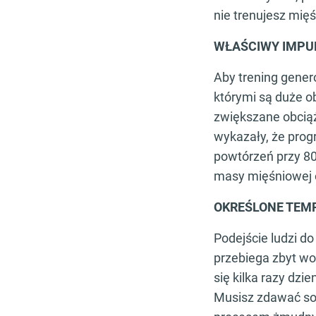
nie trenujesz mięśn
WŁAŚCIWY IMPU
Aby trening gener
którymi są duże o
zwiększane obciąż
wykazały, że prog
powtórzeń przy 80
masy mięśniowej or
OKREŚLONE TEM
Podejście ludzi d
przebiega zbyt wo
się kilka razy dzie
Musisz zdawać sob