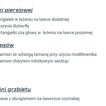
ki piersiowej
angielek w leżeniu na ławce dodatniej
szynie Butterfly
ztangielki zza głowy w leżeniu na ławce poziomej
epsów
ramion ze sztangą łamaną przy użyciu modlitewnika
dramion chwytem młotkowym siedząc
ni grzbietu
owia z obciążeniem na ławeczce rzymskiej