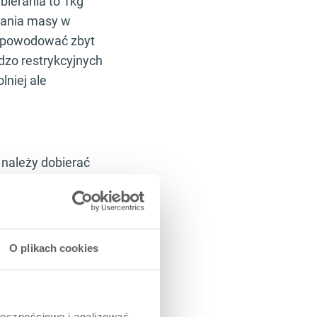
ierania to 1kg
rania masy w
 spowodować zbyt
dzo restrykcyjnych
lniej ale
 należy dobierać
z staż treningowy
sobom
O plikach cookies
dami:
łowych
ołecznościowe i analizować