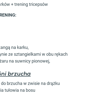
arków + trening tricepsów
RENING:
tangą na karku,
zynie ze sztangielkami w obu rękach
żaru na suwnicy pionowej,
śni brzucha
d do brzucha w zwisie na drążku
ia tułowia na bosu