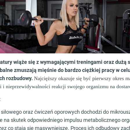
tury wiąże się z wymagającymi treningami oraz dużą 
balne zmuszają mięśnie do bardzo ciężkiej pracy w cel
ich rozbudowy.
Najcięższy okazuje się być pierwszy okres
i i nieprzewidywalności reakcji swojego organizmu na dostar
:
u siłowego oraz ćwiczeń oporowych dochodzi do mikrou
re na skutek odpowiedniego impulsu metabolicznego or
z co stają się masywniejsze. Proces ich odbudowy zac