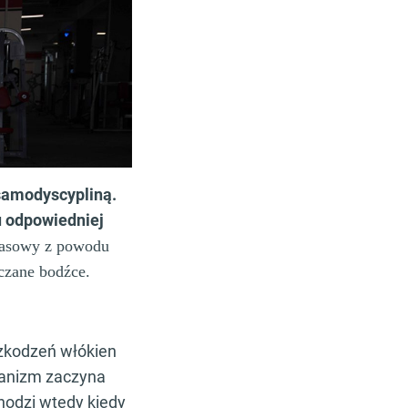
samodyscypliną.
u odpowiedniej
 masowy z powodu
czane bodźce.
szkodzeń włókien
ganizm zaczyna
hodzi wtedy kiedy