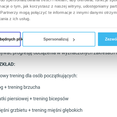
ormacje o tym, jak korzystasz z naszej witryny, udostępniamy p
 odpoczynku między seriami (od 60 – 120 sekund)
Partnerzy mogą połączyć te informacje z innymi danymi otrzym
nia z ich usług.
 w seriach powinna wynosić w zależności od ciężaru od 
zbędnych plików cookie
Spersonalizuj
Zezwól
o treningu bazuj na ćwiczeniach wielostawowych
nywać progresję obciążenia w wyznaczonych zakresach 
ZKŁAD:
owy trening dla osób początkujących:
óg + trening brzucha
latki piersiowej + trening bicepsów
ięśni grzbietu + trening mięśni głębokich