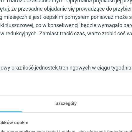
 i bardzo czasochłonnym. Optymalna prędkość jej przyb
ętaj, że przesadne objadanie się prowadzące do przybie
 kg miesięcznie jest kiepskim pomysłem ponieważ może
nki tłuszczowej, co w konsekwencji będzie wymagało bar
w redukcyjnych. Zamiast tracić czas, warto zrobić coś wo
gowy oraz ilość jednostek treningowych w ciągu tygodnia
nie biorąc pod uwagę stan zdrowotny, predyspozycje ora
ykładowym treningiem dedykowanym w szczególności o
 trening Split.
Szczegóły
go skutecznie i bezpiecznie kieruj się określonymi zasa
 plików cookie
treningowym, zaplanuj sobie dzień wolny od ćwiczeń si
do spersonalizowania treści i reklam, aby oferować funkcje sp