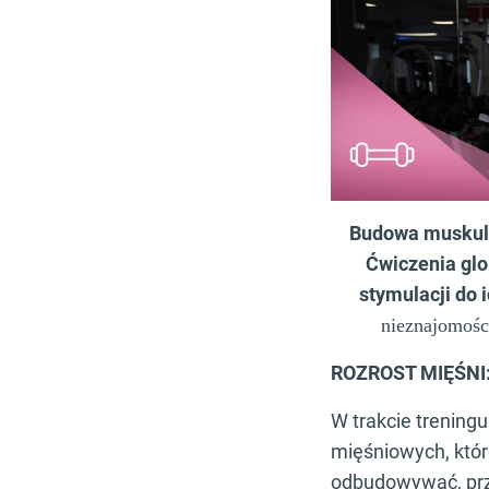
Budowa muskula
Ćwiczenia glo
stymulacji do 
nieznajomośc
ROZROST MIĘŚNI
W trakcie trening
mięśniowych, któ
odbudowywać, prze